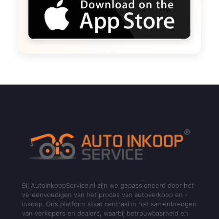
Bij AutoInkoopService.nl zijn we gepassioneerd door het
vereenvoudigen van het proces van autoverkoop en -
inkoop. Ons platform staat centraal in het samenbrengen
van verkopers en dealers, waarbij betrouwbaarheid en