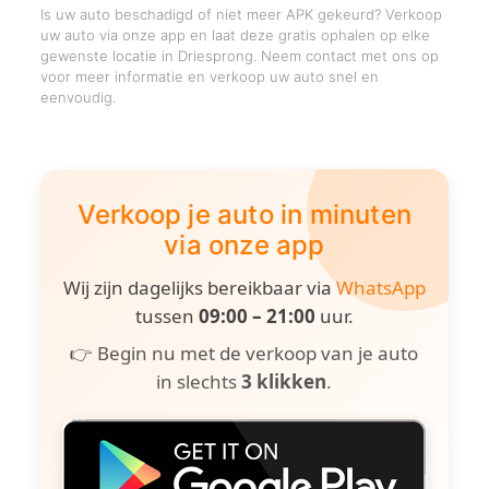
Is uw auto beschadigd of niet meer APK gekeurd? Verkoop
uw auto via onze app en laat deze gratis ophalen op elke
gewenste locatie in Driesprong. Neem contact met ons op
voor meer informatie en verkoop uw auto snel en
eenvoudig.
Verkoop je auto in minuten
via onze app
Wij zijn dagelijks bereikbaar via
WhatsApp
tussen
09:00 – 21:00
uur.
👉 Begin nu met de verkoop van je auto
in slechts
3 klikken
.