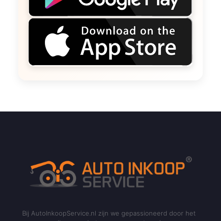
Bij AutoInkoopService.nl zijn we gepassioneerd door het