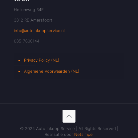
Heliumweg 34F
3812 RE Amersfoort
info@autoinkoopservice.nl
085-7600144
Privacy Policy (NL)
Algemene Voorwaarden (NL)
© 2024 Auto Inkoop Service | All Rights Reserved |
Realisatie door
Netsimpel