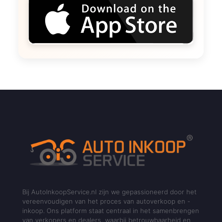
Bij AutoInkoopService.nl zijn we gepassioneerd door het
vereenvoudigen van het proces van autoverkoop en -
inkoop. Ons platform staat centraal in het samenbrengen
van verkopers en dealers, waarbij betrouwbaarheid en