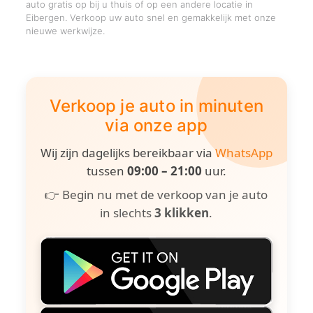
auto gratis op bij u thuis of op een andere locatie in
Eibergen. Verkoop uw auto snel en gemakkelijk met onze
nieuwe werkwijze.
Verkoop je auto in minuten
via onze app
Wij zijn dagelijks bereikbaar via
WhatsApp
tussen
09:00 – 21:00
uur.
👉 Begin nu met de verkoop van je auto
in slechts
3 klikken
.