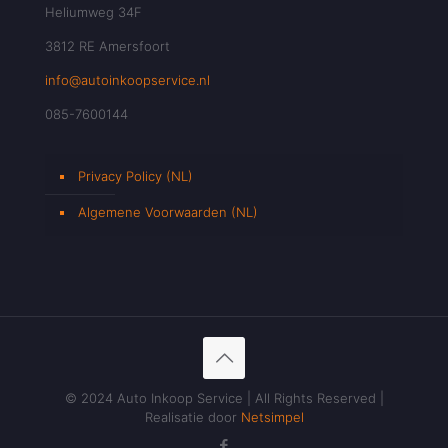
Heliumweg 34F
3812 RE Amersfoort
info@autoinkoopservice.nl
085-7600144
Privacy Policy (NL)
Algemene Voorwaarden (NL)
© 2024 Auto Inkoop Service | All Rights Reserved |
Realisatie door
Netsimpel