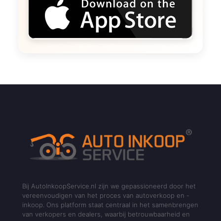
Bij AutoInkoopService.nl zijn we gepassioneerd door het
vereenvoudigen van het proces van autoverkoop en -
inkoop. Ons platform staat centraal in het samenbrengen
van verkopers en dealers, waarbij betrouwbaarheid en