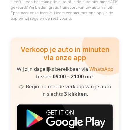
Heeft u een beschadigde auto of is de auto niet meer APK
gekeurd? Wij bieden gratis transport van uw auto vanuit
Epse naar onze locatie. Neem contact met ons op via de
app en wij regelen de rest voor u.
Verkoop je auto in minuten
via onze app
Wij zijn dagelijks bereikbaar via
WhatsApp
tussen
09:00 – 21:00
uur.
👉 Begin nu met de verkoop van je auto
in slechts
3 klikken
.