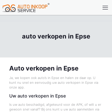
auto verkopen in Epse
Auto verkopen in Epse
Ja, we kopen ook auto’s in Epse en halen ze daar op. U
kunt nu snel en eenvoudig uw auto verkopen in Epse via
onze app.
Uw auto verkopen in Epse
Is uw auto beschadigd, afgekeurd voor de APK, of wilt u er
gewoon snel vanaf? Bij ons kunt u uw auto aanmelden via