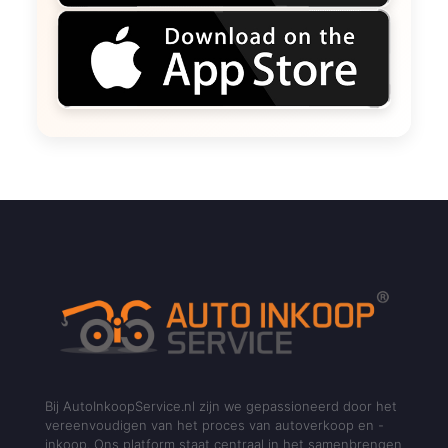
Bij AutoInkoopService.nl zijn we gepassioneerd door het
vereenvoudigen van het proces van autoverkoop en -
inkoop. Ons platform staat centraal in het samenbrengen