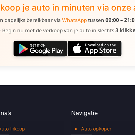
koop je auto in minuten via onze
ijn dagelijks bereikbaar via
WhatsApp
tussen
09:00 – 21:
 Begin nu met de verkoop van je auto in slechts
3 klikk
na’s
Navigatie
Auto Inkoop
Auto opkoper