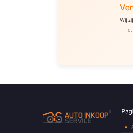
Ver
Wij z
👉
Pagi