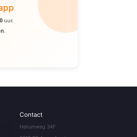
 app
00
uur.
en
.
Contact
Heliumweg 34F