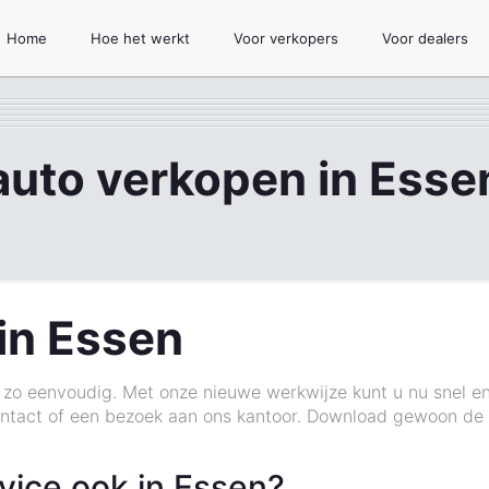
Home
Hoe het werkt
Voor verkopers
Voor dealers
auto verkopen in Esse
in Essen
 zo eenvoudig. Met onze nieuwe werkwijze kunt u nu snel e
ntact of een bezoek aan ons kantoor. Download gewoon de
vice ook in Essen?