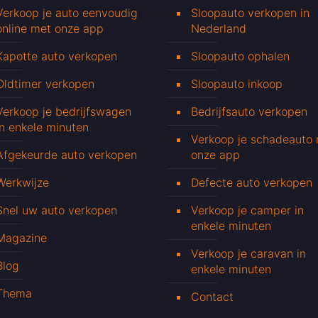
Verkoop je auto eenvoudig
Sloopauto verkopen in
online met onze app
Nederland
Kapotte auto verkopen
Sloopauto ophalen
Oldtimer verkopen
Sloopauto inkoop
Verkoop je bedrijfswagen
Bedrijfsauto verkopen
in enkele minuten
Verkoop je schadeauto
Afgekeurde auto verkopen
onze app
Werkwijze
Defecte auto verkopen
Snel uw auto verkopen
Verkoop je camper in
enkele minuten
Magazine
Verkoop je caravan in
Blog
enkele minuten
Thema
Contact