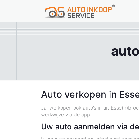
auto
Auto verkopen in Ess
Ja, we kopen ook auto’s in uit Esse(n)bro
werkwijze via de app.
Uw auto aanmelden via de