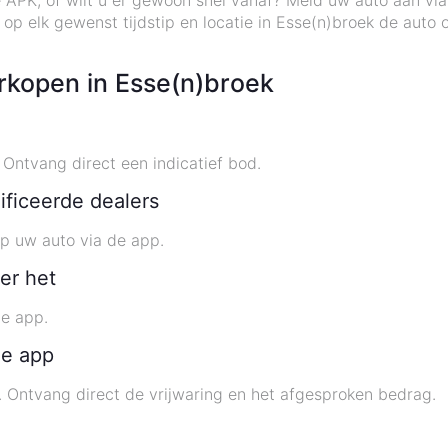
 APK, of wilt u er gewoon snel vanaf? Meld uw auto aan vi
op elk gewenst tijdstip en locatie in Esse(n)broek de aut
rkopen in Esse(n)broek
Ontvang direct een indicatief bod.
ificeerde dealers
p uw auto via de app.
er het
de app.
de app
. Ontvang direct de vrijwaring en het afgesproken bedrag.