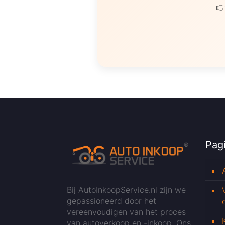
👉
Pagi
Bij AutoInkoopService.nl zijn we
gepassioneerd door het
vereenvoudigen van het proces
van autoverkoop en -inkoop. Ons