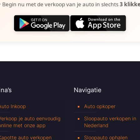
 Begin nu met de verkoop van je auto in slechts
3 klikk
na’s
Navigatie
Auto Inkoop
Auto opkoper
Verkoop je auto eenvoudig
Sloopauto verkopen in
online met onze app
Nederland
Kapotte auto verkopen
Sloopauto ophalen