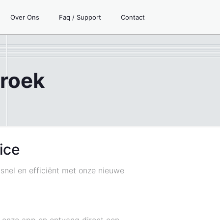
Over Ons
Faq / Support
Contact
broek
ice
 snel en efficiënt met onze nieuwe