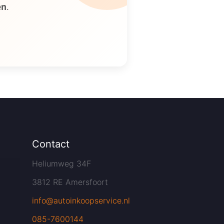
en
.
Contact
Heliumweg 34F
3812 RE Amersfoort
info@autoinkoopservice.nl
085-7600144