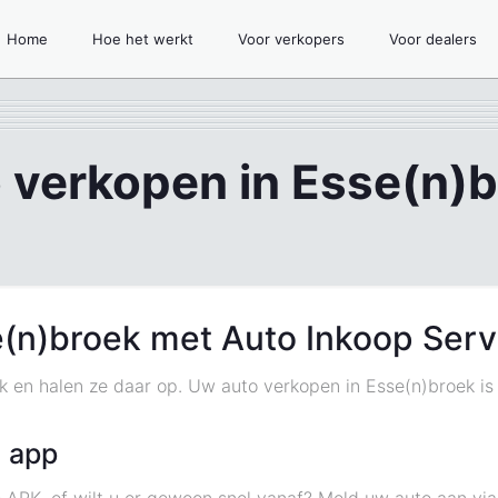
Home
Hoe het werkt
Voor verkopers
Voor dealers
 verkopen in Esse(n)
e(n)broek met Auto Inkoop Serv
ek en halen ze daar op. Uw auto verkopen in Esse(n)broek is
 app