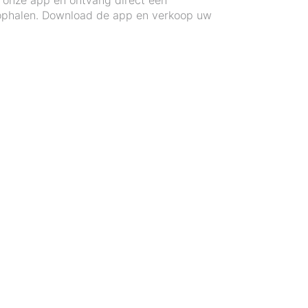
a onze app en ontvang direct een
o ophalen. Download de app en verkoop uw