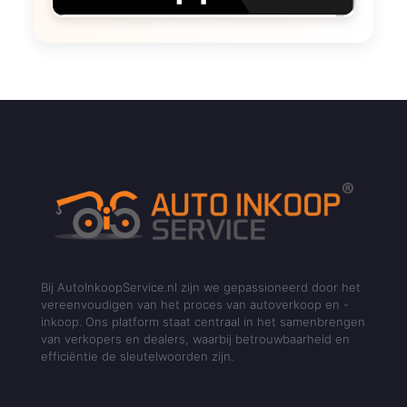
Bij AutoInkoopService.nl zijn we gepassioneerd door het
vereenvoudigen van het proces van autoverkoop en -
inkoop. Ons platform staat centraal in het samenbrengen
van verkopers en dealers, waarbij betrouwbaarheid en
efficiëntie de sleutelwoorden zijn.