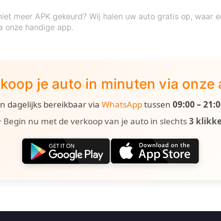
niet meer APK gekeurd? Wij halen uw auto gratis op, waar 
a onze handige app.
koop je auto in minuten via onze
ijn dagelijks bereikbaar via
WhatsApp
tussen
09:00 – 21:
 Begin nu met de verkoop van je auto in slechts
3 klikk