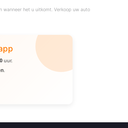
en wanneer het u uitkomt. Verkoop uw auto
 app
00
uur.
en
.