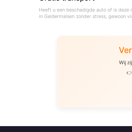
Heeft u een beschadigde auto of is deze 
in Geldermalsen zonder stress, gewoon vi
Ver
Wij z
👉