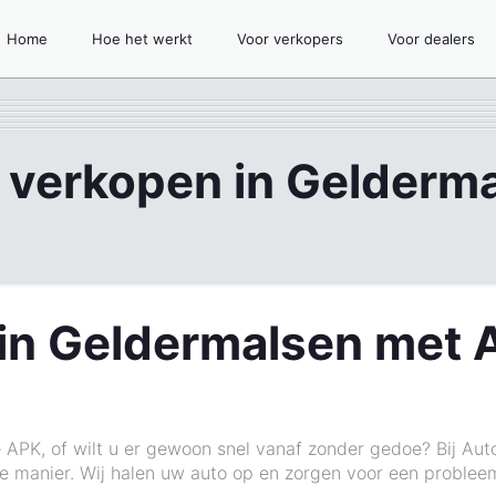
Home
Hoe het werkt
Voor verkopers
Voor dealers
 verkopen in Gelderm
in Geldermalsen met 
 APK, of wilt u er gewoon snel vanaf zonder gedoe? Bij Aut
te manier. Wij halen uw auto op en zorgen voor een problee