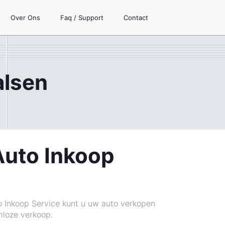
Over Ons
Faq / Support
Contact
alsen
Auto Inkoop
o Inkoop Service kunt u uw auto verkopen
mloze verkoop.