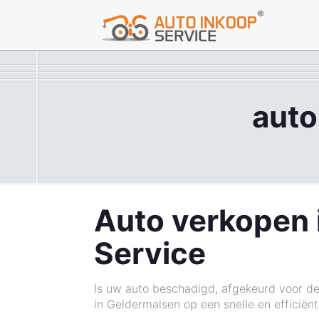
auto
Auto verkopen 
Service
Is uw auto beschadigd, afgekeurd voor de
in Geldermalsen op een snelle en efficiën