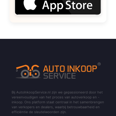
Bij AutoInkoopService.nl zijn we gepassioneerd door het
vereenvoudigen van het proces van autoverkoop en -
inkoop. Ons platform staat centraal in het samenbrengen
van verkopers en dealers, waarbij betrouwbaarheid en
efficiëntie de sleutelwoorden zijn.