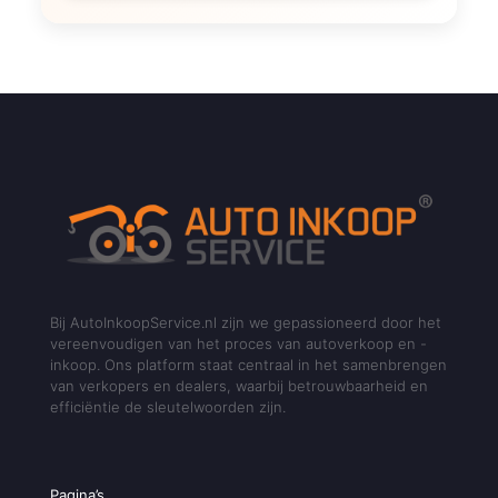
Bij AutoInkoopService.nl zijn we gepassioneerd door het
vereenvoudigen van het proces van autoverkoop en -
inkoop. Ons platform staat centraal in het samenbrengen
van verkopers en dealers, waarbij betrouwbaarheid en
efficiëntie de sleutelwoorden zijn.
Pagina’s