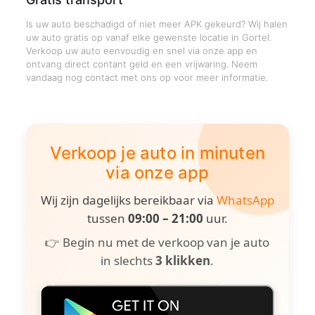
Is uw auto beschadigd of niet meer APK gekeurd? Wij halen
uw auto gratis op vanaf elke gewenste locatie in Gortel.
Verkoop uw auto eenvoudig en snel via onze app en
ontvang direct contant geld en een vrijwaring. Neem
vandaag nog contact met ons op voor meer informatie.
Verkoop je auto in minuten
via onze app
Wij zijn dagelijks bereikbaar via
WhatsApp
tussen
09:00 – 21:00
uur.
👉 Begin nu met de verkoop van je auto
in slechts
3 klikken
.