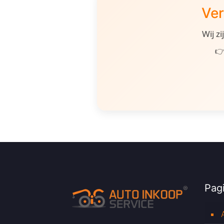
Ver
Wij z
👉
Pagi