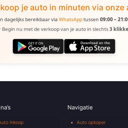
koop je auto in minuten via onze
ijn dagelijks bereikbaar via
WhatsApp
tussen
09:00 – 21:
 Begin nu met de verkoop van je auto in slechts
3 klikk
na’s
Navigatie
Auto Inkoop
Auto opkoper