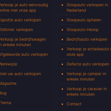
Verkoop je auto eenvoudig
Sloopauto verkopen in
online met onze app
Nederland
Kapotte auto verkopen
Sloopauto ophalen
Oldtimer verkopen
Sloopauto inkoop
Verkoop je bedrijfswagen
Bedrijfsauto verkopen
in enkele minuten
Verkoop je schadeauto
Afgekeurde auto verkopen
onze app
Werkwijze
Defecte auto verkopen
Snel uw auto verkopen
Verkoop je camper in
enkele minuten
Magazine
Verkoop je caravan in
Blog
enkele minuten
Thema
Contact