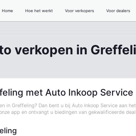
Home
Hoe het werkt
Voor verkopers
Voor dealers
to verkopen in Greffel
feling met Auto Inkoop Service
en in Greffeling? Dan bent u bij Auto Inkoop Service aan he
nze app en ontvangt u biedingen van gekwalificeerde deale
eling