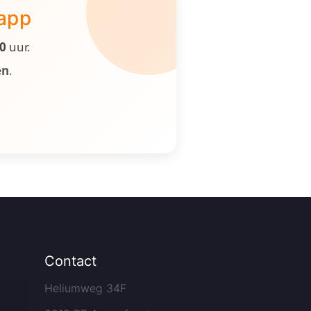
 app
00
uur.
en
.
Contact
Heliumweg 34F