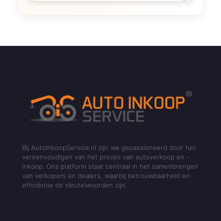
Bij AutoInkoopService.nl zijn we gepassioneerd door het
vereenvoudigen van het proces van autoverkoop en -
inkoop. Ons platform staat centraal in het samenbrengen
van verkopers en dealers, waarbij betrouwbaarheid en
efficiëntie de sleutelwoorden zijn.