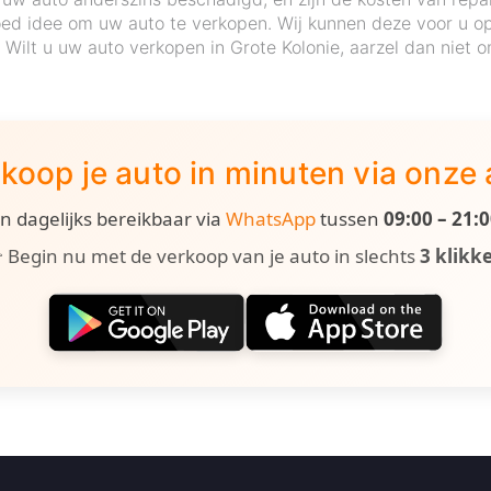
ed idee om uw auto te verkopen. Wij kunnen deze voor u op 
. Wilt u uw auto verkopen in Grote Kolonie, aarzel dan niet
koop je auto in minuten via onze
ijn dagelijks bereikbaar via
WhatsApp
tussen
09:00 – 21:
 Begin nu met de verkoop van je auto in slechts
3 klikk