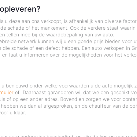
 opleveren?
 u deze aan ons verkoopt, is afhankelijk van diverse factor
 de schade of het mankement. Ook de verdere staat waarin d
ten tellen mee bij de waardebepaling van uw auto.
ebreide netwerk kunnen wij u een goede prijs bieden voor uw
 die schade of een defect hebben. Een auto verkopen in Gr
n laat u informeren over de mogelijkheden voor het verko
nt u benieuwd onder welke voorwaarden u de auto mogelijk 
mulier
of Daarnaast garanderen wij dat we een geschikt voer
thuis of op een ander adres. Bovendien zorgen we voor contan
 hebben we dan al afgesproken, en de chauffeur van de opha
oor u klaar.
uw auto anderszins beschadigd, en zijn de kosten van repa