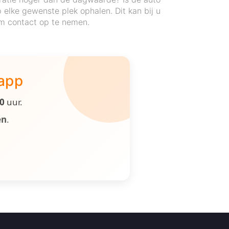
elke gewenste plek ophalen. Dit kan bij u
 om contact op te nemen.
 app
00
uur.
en
.