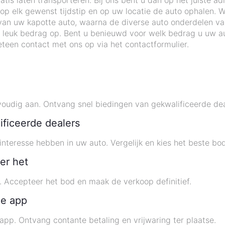
tis laten transporteren. Bij ons bent u dan op het juiste ad
 elk gewenst tijdstip en op uw locatie de auto ophalen. Wi
an uw kapotte auto, waarna de diverse auto onderdelen v
 leuk bedrag op. Bent u benieuwd voor welk bedrag u uw au
teen contact met ons op via het contactformulier.
udig aan. Ontvang snel biedingen van gekwalificeerde dea
ificeerde dealers
interesse hebben in uw auto. Vergelijk en kies het beste bod
er het
t. Accepteer het bod en maak de verkoop definitief.
de app
 app. Ontvang contante betaling en vrijwaring ter plaatse.