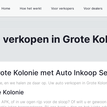
Home
Hoe het werkt
Voor verkopers
Voor dealers
 verkopen in Grote Ko
ote Kolonie met Auto Inkoop S
ie, en we halen ze daar op. Uw auto verkopen in Grote Koloni
 Kolonie
 APK, of in uw ogen rijp voor de sloop? Of wilt u er gewoo