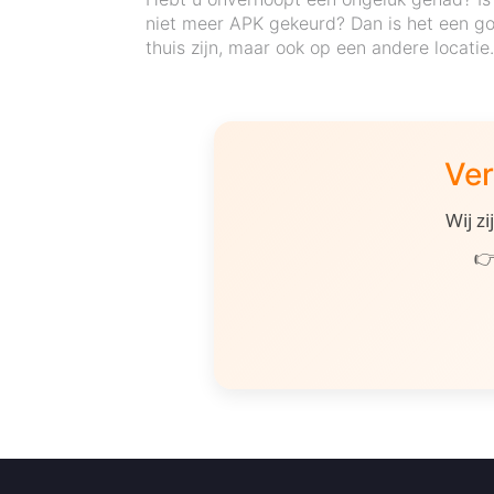
niet meer APK gekeurd? Dan is het een go
thuis zijn, maar ook op een andere locatie
Ver
Wij z
👉