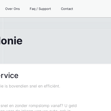
Over Ons
Faq / Support
Contact
lonie
ervice
e is bovendien snel en efficiënt.
n snel en zonder rompslomp vanaf? U geld