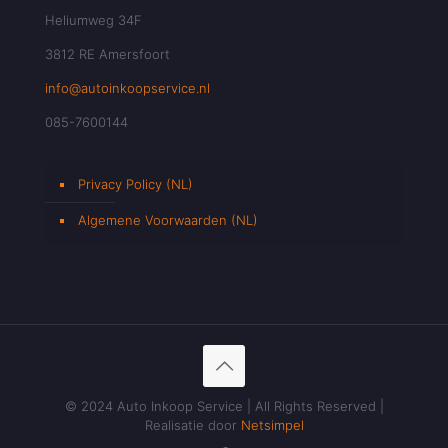
Heliumweg 34F
3812 RE Amersfoort
info@autoinkoopservice.nl
085-7600144
Privacy Policy (NL)
Algemene Voorwaarden (NL)
© 2024 Auto Inkoop Service | All Rights Reserved |
Realisatie door
Netsimpel