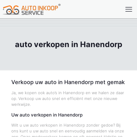
auto verkopen in Hanendorp
Verkoop uw auto in Hanendorp met gemak
Ja, we kopen ook auto’s in Hanendorp en we halen ze daar
op. Verkoop uw auto snel en efficiënt met onze nieuwe
werkwijze.
Uw auto verkopen in Hanendorp
Wilt u uw auto verkopen in Hanendorp zonder gedoe? Bij
ons kunt u uw auto snel en eenvoudig aanmelden via onze
app. Onze medewerkers komen op elk gewenst tijdstip en