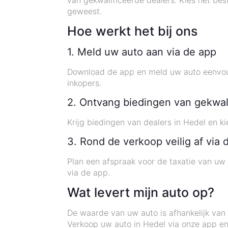
van gekwalificeerde dealers. Kies het bes
geweest.
Hoe werkt het bij ons
1. Meld uw auto aan via de app
Download de app en meld uw auto eenvoud
inkopers.
2. Ontvang biedingen van gekwal
Krijg biedingen van dealers in Hedel en 
3. Rond de verkoop veilig af via 
Plan een afspraak voor de taxatie van uw 
via de app.
Wat levert mijn auto op?
De waarde van uw auto is afhankelijk van 
Verkoop uw auto in Hedel via onze app en 