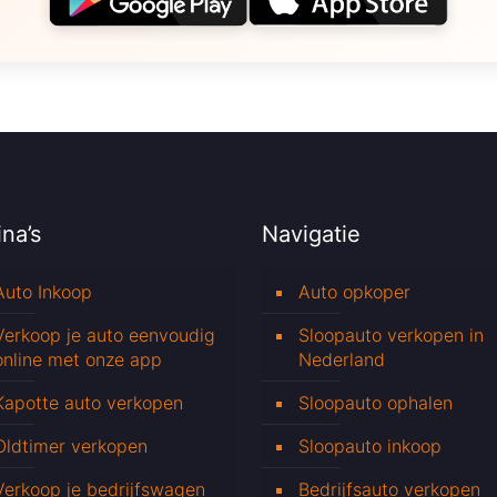
na’s
Navigatie
Auto Inkoop
Auto opkoper
Verkoop je auto eenvoudig
Sloopauto verkopen in
online met onze app
Nederland
Kapotte auto verkopen
Sloopauto ophalen
Oldtimer verkopen
Sloopauto inkoop
Verkoop je bedrijfswagen
Bedrijfsauto verkopen