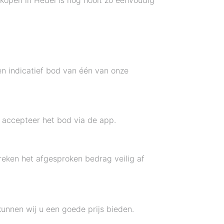
rkopen in Hedel is nog nooit zo eenvoudig
n indicatief bod van één van onze
n accepteer het bod via de app.
 reken het afgesproken bedrag veilig af
kunnen wij u een goede prijs bieden.