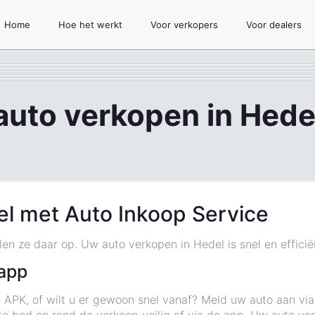
Home
Hoe het werkt
Voor verkopers
Voor dealers
auto verkopen in Hede
el met Auto Inkoop Service
alen ze daar op. Uw auto verkopen in Hedel is snel en effic
app
 APK, of wilt u er gewoon snel vanaf? Meld uw auto aan vi