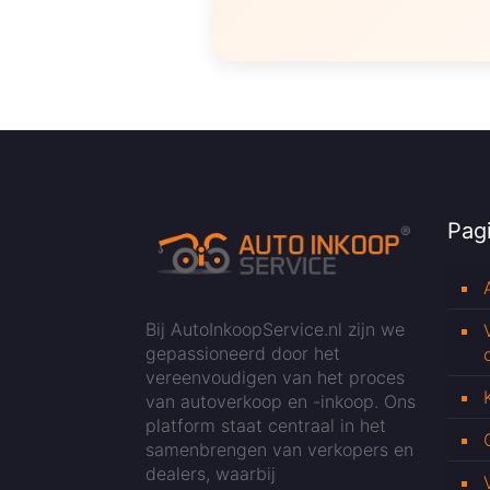
Pagi
Bij AutoInkoopService.nl zijn we
gepassioneerd door het
vereenvoudigen van het proces
van autoverkoop en -inkoop. Ons
platform staat centraal in het
samenbrengen van verkopers en
dealers, waarbij