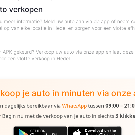
uto verkopen
t u meer informatie? Meld uw auto aan via de app of neem c
l op van elke locatie in Hedel en zorgen voor een vlotte afh
r APK gekeurd? Verkoop uw auto via onze app en laat deze g
r een vlotte verkoop in Hedel.
koop je auto in minuten via onze
ijn dagelijks bereikbaar via
WhatsApp
tussen
09:00 – 21:
 Begin nu met de verkoop van je auto in slechts
3 klikk