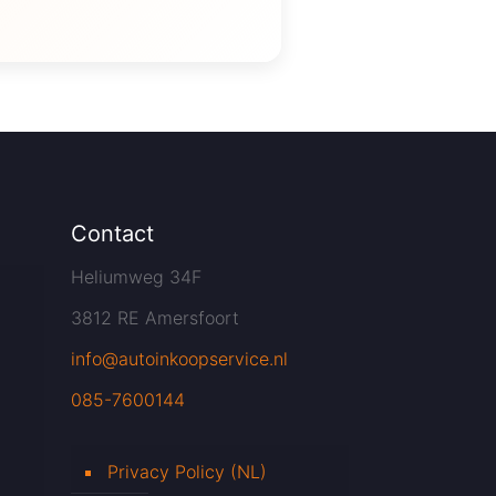
Contact
Heliumweg 34F
3812 RE Amersfoort
info@autoinkoopservice.nl
085-7600144
Privacy Policy (NL)