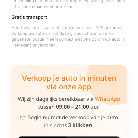
afhandeling met contante betaling en vrijwaring. Voor meer
informatie staan wij voor u klaar.
Gratis transport
Heeft uw auto schade of is deze niet meer APK gekeurd?
Verkoop uw auto en laat deze gratis ophalen op elke
gewenste locatie. Neem contact met ons op om uw auto in
Heidekant te verkopen.
Verkoop je auto in minuten
via onze app
Wij zijn dagelijks bereikbaar via
WhatsApp
tussen
09:00 – 21:00
uur.
👉 Begin nu met de verkoop van je auto
in slechts
3 klikken
.