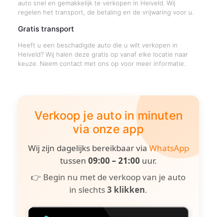
auto snel en gemakkelijk te verkopen in Heiveld. Wij
regelen het transport, de betaling en de vrijwaring voor u.
Gratis transport
Heeft u een beschadigde auto die u wilt verkopen in
Heiveld? Wij halen deze gratis op vanaf elke locatie naar
keuze. Neem contact met ons op voor meer informatie.
Verkoop je auto in minuten
via onze app
Wij zijn dagelijks bereikbaar via
WhatsApp
tussen
09:00 – 21:00
uur.
👉 Begin nu met de verkoop van je auto
in slechts
3 klikken
.