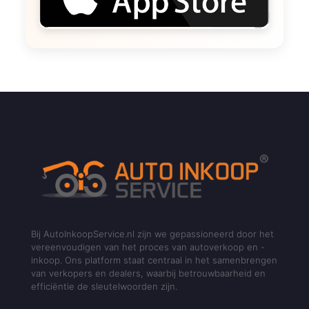
Bij AutoInkoopService.nl zijn we gepassioneerd door het
vereenvoudigen van het proces van autoverkoop en -
inkoop. Ons platform staat centraal in het samenbrengen
van verkopers en dealers, waarbij betrouwbaarheid en
efficiëntie de sleutelwoorden zijn.