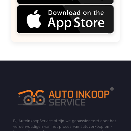
Bij AutoInkoopService.nl zijn we gepassioneerd door het
vereenvoudigen van het proces van autoverkoop en -