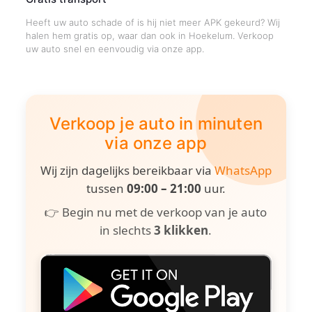
Heeft uw auto schade of is hij niet meer APK gekeurd? Wij
halen hem gratis op, waar dan ook in Hoekelum. Verkoop
uw auto snel en eenvoudig via onze app.
Verkoop je auto in minuten
via onze app
Wij zijn dagelijks bereikbaar via
WhatsApp
tussen
09:00 – 21:00
uur.
👉 Begin nu met de verkoop van je auto
in slechts
3 klikken
.