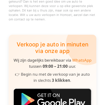
gekeurd? Dan is het een goed idee om uw auto te
verkopen. Wij kunnen deze voor u op elke gewenste plek
ophalen. Dit kan bij u thuis zijn, maar ook op een andere
locatie. Wilt u uw auto verkopen in Homoet, aarzel dan niet
om contact op te nemen.
Verkoop je auto in minuten
via onze app
Wij zijn dagelijks bereikbaar via
WhatsApp
tussen
09:00 – 21:00
uur.
👉 Begin nu met de verkoop van je auto
in slechts
3 klikken
.