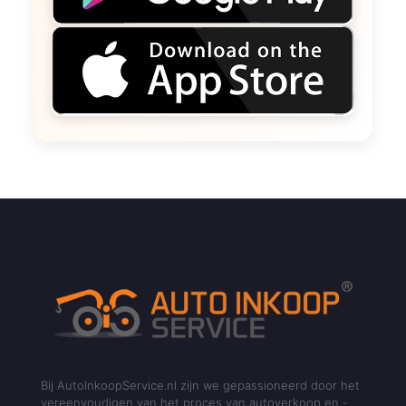
Bij AutoInkoopService.nl zijn we gepassioneerd door het
vereenvoudigen van het proces van autoverkoop en -