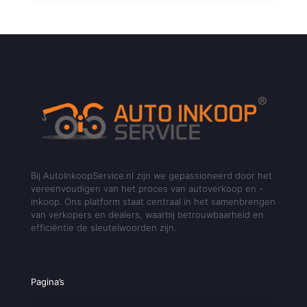
Bij AutoInkoopService.nl zijn we gepassioneerd door het
vereenvoudigen van het proces van autoverkoop en -
inkoop. Ons platform staat centraal in het samenbrengen
van verkopers en dealers, waarbij betrouwbaarheid en
efficiëntie de sleutelwoorden zijn.
Pagina’s