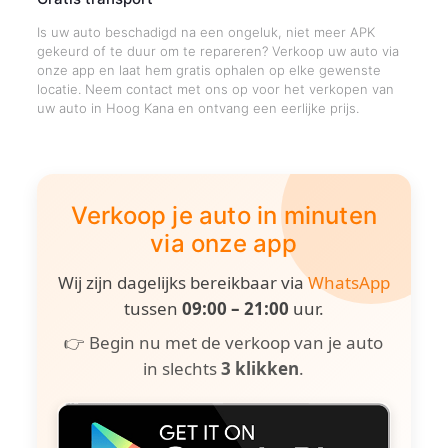
Is uw auto beschadigd na een ongeluk, niet meer APK
gekeurd of te duur om te repareren? Verkoop uw auto via
onze app en laat hem gratis ophalen op elke gewenste
locatie. Neem contact met ons op voor het verkopen van
uw auto in Hoog Kana en ontvang een eerlijke prijs.
Verkoop je auto in minuten
via onze app
Wij zijn dagelijks bereikbaar via
WhatsApp
tussen
09:00 – 21:00
uur.
👉 Begin nu met de verkoop van je auto
in slechts
3 klikken
.