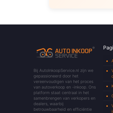
Pagi
Bij AutoInkoopService.nl zijn we
gepassioneerd door het
vereenvoudigen van het proces
van autoverkoop en -inkoop. Ons
platform staat centraal in het
samenbrengen van verkopers en
dealers, waarbij
betrouwbaarheid en efficiëntie