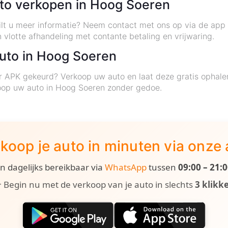
uto verkopen in Hoog Soeren
ilt u meer informatie? Neem contact met ons op via de app 
 vlotte afhandeling met contante betaling en vrijwaring.
auto in Hoog Soeren
r APK gekeurd? Verkoop uw auto en laat deze gratis ophale
oop uw auto in Hoog Soeren zonder gedoe.
koop je auto in minuten via onze
ijn dagelijks bereikbaar via
WhatsApp
tussen
09:00 – 21:
 Begin nu met de verkoop van je auto in slechts
3 klikk