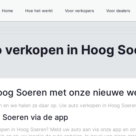
Home
Hoe het werkt
Voor verkopers
Voor dealers
o verkopen in Hoog So
oog Soeren met onze nieuwe w
n en we halen ze daar op. Uw auto verkopen in Hoog Soeren 
 Soeren via de app
open in Hoog Soeren? Meld uw auto aan via onze app en ont