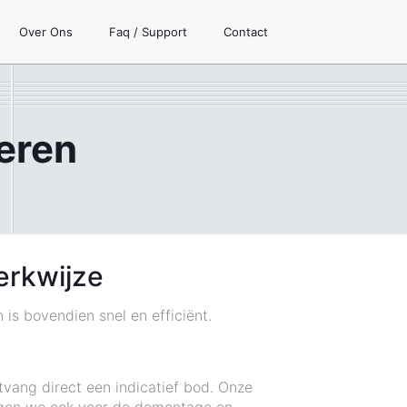
Over Ons
Faq / Support
Contact
eren
erkwijze
is bovendien snel en efficiënt.
vang direct een indicatief bod. Onze