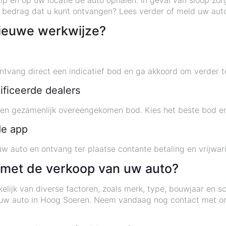
ip en op uw locatie de auto ophalen. In geval van sloop z
t bedrag dat u kunt ontvangen? Lees verder of meld uw aut
ieuwe werkwijze?
tvang direct een indicatief bod en ga akkoord om verder t
ificeerde dealers
een gezamenlijk overeengekomen bod. Kies het beste bod en
de app
w auto en ontvang ter plaatse contante betaling en vrijwar
 met de verkoop van uw auto?
elijk van diverse factoren, zoals merk, type, bouwjaar en 
r uw auto in Hoog Soeren. Neem vandaag nog contact met o