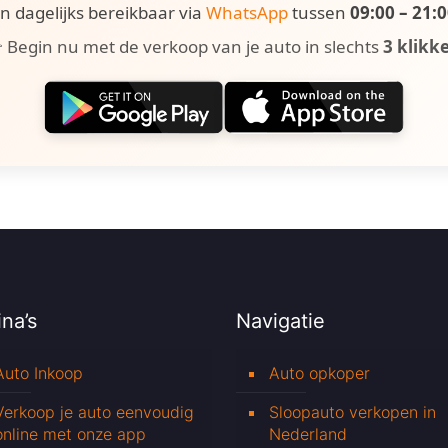
ijn dagelijks bereikbaar via
WhatsApp
tussen
09:00 – 21:
 Begin nu met de verkoop van je auto in slechts
3 klikk
na’s
Navigatie
Auto Inkoop
Auto opkoper
Verkoop je auto eenvoudig
Sloopauto verkopen in
online met onze app
Nederland