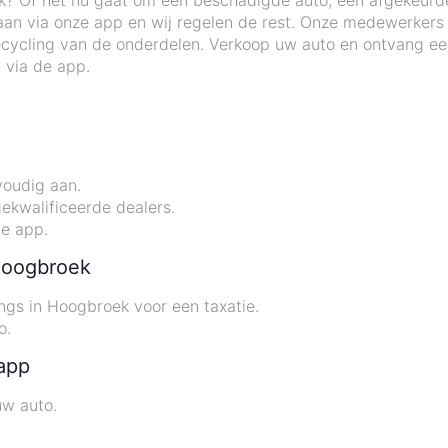
ek? Of het nu gaat om een beschadigde auto, een afgekeurd
o aan via onze app en wij regelen de rest. Onze medewerker
cycling van de onderdelen. Verkoop uw auto en ontvang een 
 via de app.
oudig aan.
ekwalificeerde dealers.
de app.
 Hoogbroek
angs in Hoogbroek voor een taxatie.
o.
 app
uw auto.