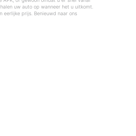
e APK, of gewoon omdat u er snel vanaf
s halen uw auto op wanneer het u uitkomt.
eerlijke prijs. Benieuwd naar ons