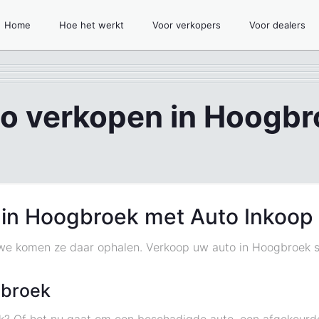
Home
Hoe het werkt
Voor verkopers
Voor dealers
to verkopen in Hoogbr
 in Hoogbroek met Auto Inkoop
 we komen ze daar ophalen. Verkoop uw auto in Hoogbroek s
gbroek