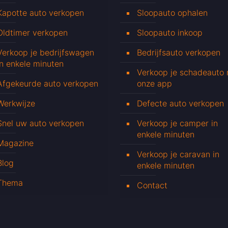
Kapotte auto verkopen
Sloopauto ophalen
Oldtimer verkopen
Sloopauto inkoop
Verkoop je bedrijfswagen
Bedrijfsauto verkopen
in enkele minuten
Verkoop je schadeauto
Afgekeurde auto verkopen
onze app
Werkwijze
Defecte auto verkopen
Snel uw auto verkopen
Verkoop je camper in
enkele minuten
Magazine
Verkoop je caravan in
Blog
enkele minuten
Thema
Contact