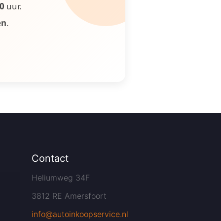
00
uur.
en
.
Contact
Heliumweg 34F
3812 RE Amersfoort
info@autoinkoopservice.nl