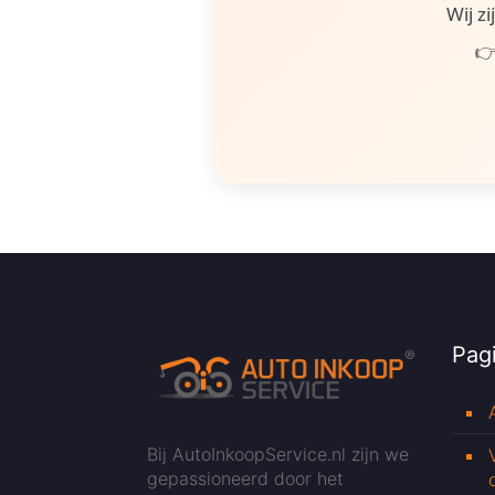
Wij z
👉
Pagi
Bij AutoInkoopService.nl zijn we
gepassioneerd door het