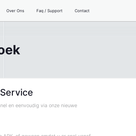
Over Ons
Faq / Support
Contact
oek
 Service
nel en eenvoudig via onze nieuwe