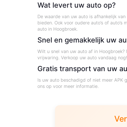
Wat levert uw auto op?
De waarde van uw auto is afhankelijk van v
bieden. Ook voor oudere auto’s of auto’
auto in Hoogbroek.
Snel en gemakkelijk uw a
Wilt u snel van uw auto af in Hoogbroek?
vrijwaring. Verkoop uw auto vandaag nog
Gratis transport van uw a
Is uw auto beschadigd of niet meer APK g
ons op voor meer informatie.
Ver