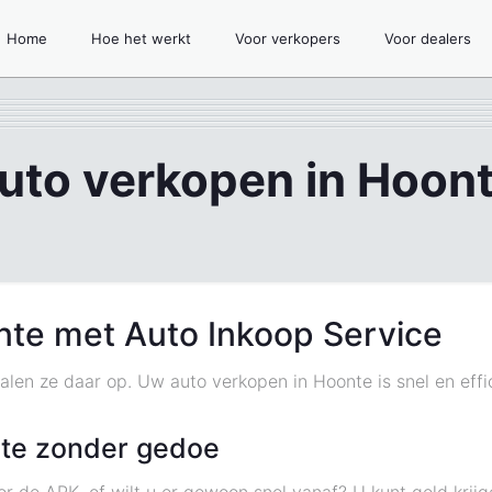
Home
Hoe het werkt
Voor verkopers
Voor dealers
uto verkopen in Hoon
nte met Auto Inkoop Service
halen ze daar op. Uw auto verkopen in Hoonte is snel en eff
nte zonder gedoe