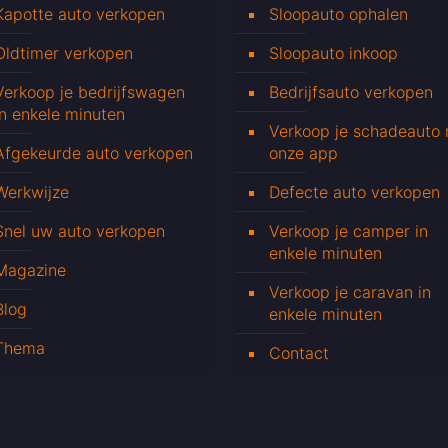
Kapotte auto verkopen
Sloopauto ophalen
Oldtimer verkopen
Sloopauto inkoop
Verkoop je bedrijfswagen
Bedrijfsauto verkopen
in enkele minuten
Verkoop je schadeauto
Afgekeurde auto verkopen
onze app
Werkwijze
Defecte auto verkopen
Snel uw auto verkopen
Verkoop je camper in
enkele minuten
Magazine
Verkoop je caravan in
Blog
enkele minuten
Thema
Contact