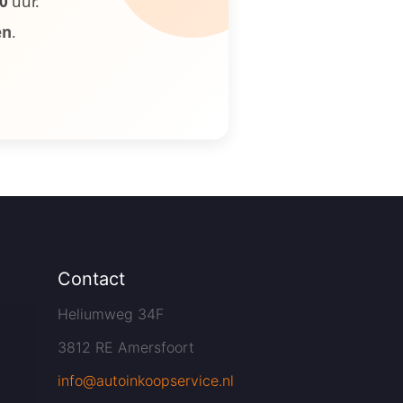
00
uur.
en
.
Contact
Heliumweg 34F
3812 RE Amersfoort
info@autoinkoopservice.nl