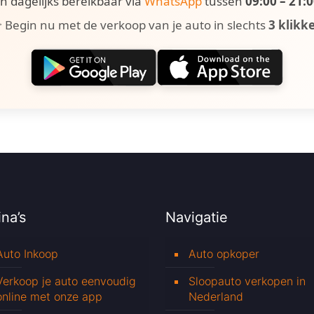
ijn dagelijks bereikbaar via
WhatsApp
tussen
09:00 – 21:
 Begin nu met de verkoop van je auto in slechts
3 klikk
na’s
Navigatie
Auto Inkoop
Auto opkoper
Verkoop je auto eenvoudig
Sloopauto verkopen in
online met onze app
Nederland