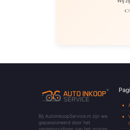
Wij z
👉
Pagi
Bij AutoInkoopService.nl zijn we
gepassioneerd door het
vereenvoudigen van het proces