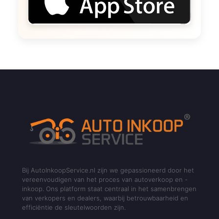
Bij AutoInkoopService.nl zijn we gepassioneerd door het
vereenvoudigen van het proces van autoverkoop en -
inkoop. Ons platform staat centraal in het samenbrengen
van verkopers en dealers, waarbij betrouwbaarheid en
efficiëntie de sleutelwoorden zijn.