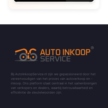
Bij AutoInkoopService.nl zijn we gepassioneerd door het
vereenvoudigen van het proces van autoverkoop en -
inkoop. Ons platform staat centraal in het samenbrengen
van verkopers en dealers, waarbij betrouwbaarheid en
efficiëntie de sleutelwoorden zijn.