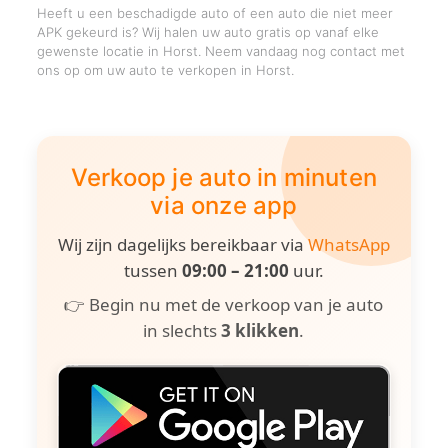
Heeft u een beschadigde auto of een auto die niet meer
APK gekeurd is? Wij halen uw auto gratis op vanaf elke
gewenste locatie in Horst. Neem vandaag nog contact met
ons op om uw auto te verkopen in Horst.
Verkoop je auto in minuten
via onze app
Wij zijn dagelijks bereikbaar via
WhatsApp
tussen
09:00 – 21:00
uur.
👉 Begin nu met de verkoop van je auto
in slechts
3 klikken
.