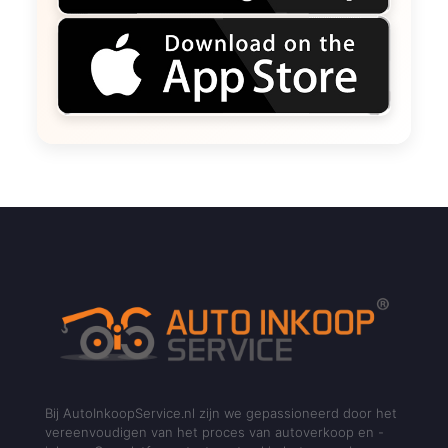
Bij AutoInkoopService.nl zijn we gepassioneerd door het
vereenvoudigen van het proces van autoverkoop en -