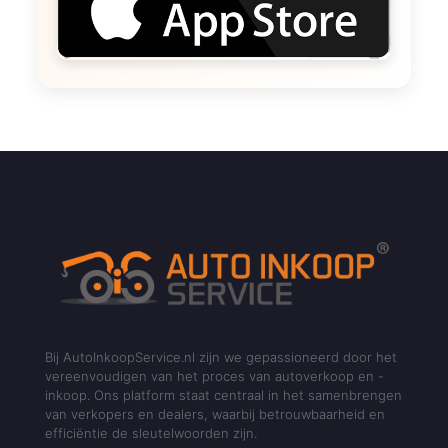
Bij AutoInkoopService.nl zijn we gepassioneerd door het
vereenvoudigen van het proces van autoverkoop en -
inkoop. Ons platform staat centraal in het samenbrengen
van verkopers en dealers, waarbij betrouwbaarheid en
efficiëntie de sleutelwoorden zijn.