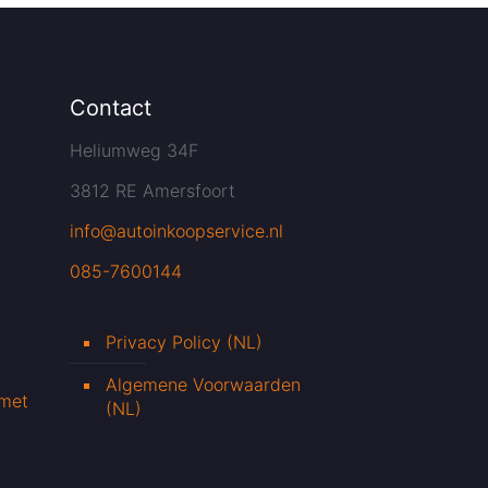
Contact
Heliumweg 34F
3812 RE Amersfoort
info@autoinkoopservice.nl
085-7600144
Privacy Policy (NL)
Algemene Voorwaarden
 met
(NL)