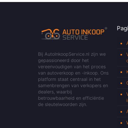
Pagi
Bij AutoInkoopService.nl zijn we
gepassioneerd door het
vereenvoudigen van het proces
van autoverkoop en -inkoop. Ons
platform staat centraal in het
samenbrengen van verkopers en
dealers, waarbij
betrouwbaarheid en efficiëntie
de sleutelwoorden zijn.