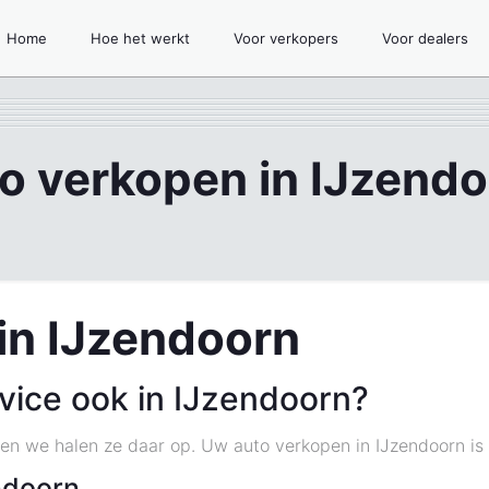
Home
Hoe het werkt
Voor verkopers
Voor dealers
o verkopen in IJzend
in IJzendoorn
vice ook in IJzendoorn?
, en we halen ze daar op. Uw auto verkopen in IJzendoorn is 
ndoorn