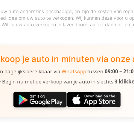
uw auto anderszins beschadigd, en zijn de kosten van repa
ed idee om uw auto te verkopen. Wij kunnen deze voor u op 
e. Wilt u uw auto verkopen in IJzendoorn, aarzel dan niet om
koop je auto in minuten via onze
ijn dagelijks bereikbaar via
WhatsApp
tussen
09:00 – 21:
 Begin nu met de verkoop van je auto in slechts
3 klikk