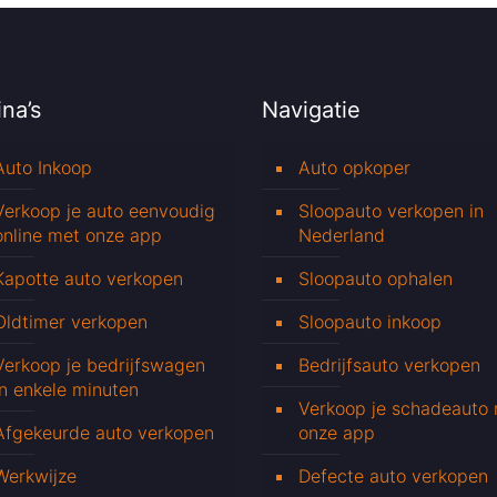
na’s
Navigatie
Auto Inkoop
Auto opkoper
Verkoop je auto eenvoudig
Sloopauto verkopen in
online met onze app
Nederland
Kapotte auto verkopen
Sloopauto ophalen
Oldtimer verkopen
Sloopauto inkoop
Verkoop je bedrijfswagen
Bedrijfsauto verkopen
in enkele minuten
Verkoop je schadeauto
Afgekeurde auto verkopen
onze app
Werkwijze
Defecte auto verkopen