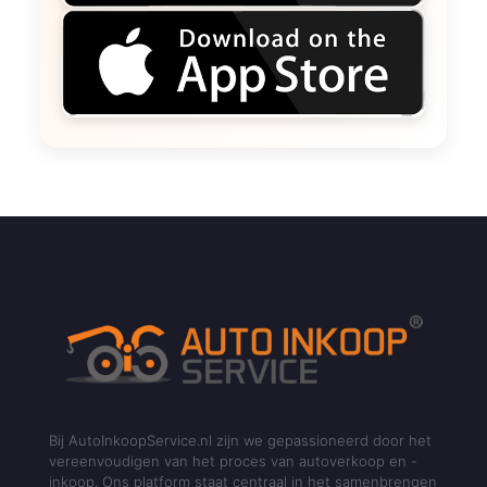
Bij AutoInkoopService.nl zijn we gepassioneerd door het
vereenvoudigen van het proces van autoverkoop en -
inkoop. Ons platform staat centraal in het samenbrengen