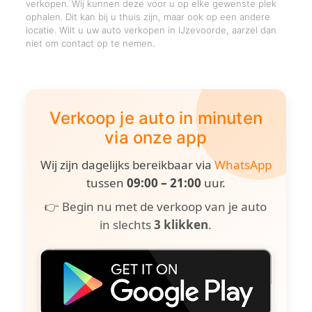
verkopen. Wij kunnen deze voor u op elke gewenste plek
ophalen. Dit kan bij u thuis zijn, maar ook op een andere
locatie. Wilt u uw auto verkopen in IJzevoorde, aarzel dan
niet om contact op te nemen.
Verkoop je auto in minuten
via onze app
Wij zijn dagelijks bereikbaar via
WhatsApp
tussen
09:00 – 21:00
uur.
👉 Begin nu met de verkoop van je auto
in slechts
3 klikken
.