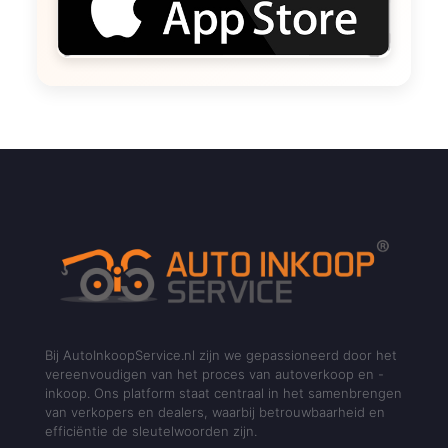
Bij AutoInkoopService.nl zijn we gepassioneerd door het
vereenvoudigen van het proces van autoverkoop en -
inkoop. Ons platform staat centraal in het samenbrengen
van verkopers en dealers, waarbij betrouwbaarheid en
efficiëntie de sleutelwoorden zijn.