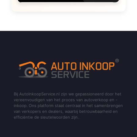
Bij AutoInkoopService.nl zijn we gepassioneerd door het
vereenvoudigen van het proces van autoverkoop en -
inkoop. Ons platform staat centraal in het samenbrengen
van verkopers en dealers, waarbij betrouwbaarheid en
efficiëntie de sleutelwoorden zijn.