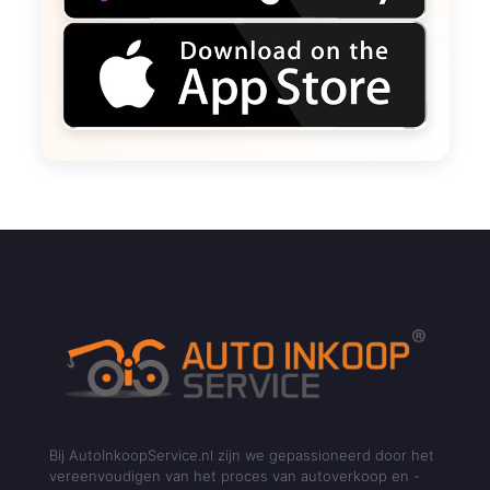
Bij AutoInkoopService.nl zijn we gepassioneerd door het
vereenvoudigen van het proces van autoverkoop en -