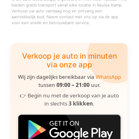
bieden gratis transport vanaf elke locatie in Keulse Kamp.
Verkoop uw auto vandaag nog en ontvang een
aantrekkelijk bod. Neem contact met ons op via de app
voor een snelle en betrouwbare service.
Verkoop je auto in minuten
via onze app
Wij zijn dagelijks bereikbaar via
WhatsApp
tussen
09:00 – 21:00
uur.
👉 Begin nu met de verkoop van je auto
in slechts
3 klikken
.