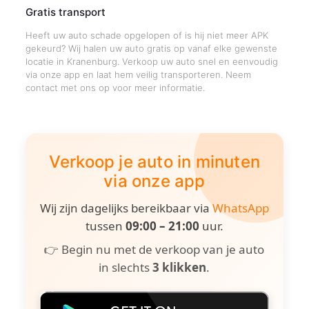
Gratis transport
Heeft uw auto schade opgelopen of is hij niet meer APK
gekeurd? Wij halen uw auto gratis op vanaf elke gewenste
locatie in Kranenburg. Verkoop uw auto snel en eenvoudig
via onze app en laat hem veilig transporteren. Neem
contact met ons op voor meer informatie.
Verkoop je auto in minuten
via onze app
Wij zijn dagelijks bereikbaar via
WhatsApp
tussen
09:00 – 21:00
uur.
👉 Begin nu met de verkoop van je auto
in slechts
3 klikken
.