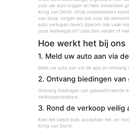
voor uw auto krijgen en hem bovendien gra
Kring van Dorth. Onze medewerkers kunnen 
van sloop zorgen we ook voor de demonta
auto verkopen levert daarom ook vaak no
onze werkwijze is? Lees dan verder of ne
Hoe werkt het bij ons
1. Meld uw auto aan via d
Meld uw auto aan via de app en ontvang d
2. Ontvang biedingen van 
Ontvang biedingen van gekwalificeerde de
verkoopprocedure.
3. Rond de verkoop veilig 
Kies het beste bod, accepteer het, en ron
Kring van Dorth.