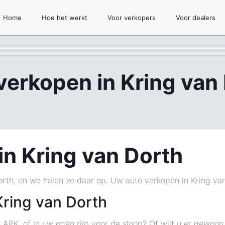
Home
Hoe het werkt
Voor verkopers
Voor dealers
verkopen in Kring van
in Kring van Dorth
orth, en we halen ze daar op. Uw auto verkopen in Kring van
Kring van Dorth
 APK, of in uw ogen rijp voor de sloop? Of wilt u er gewoo