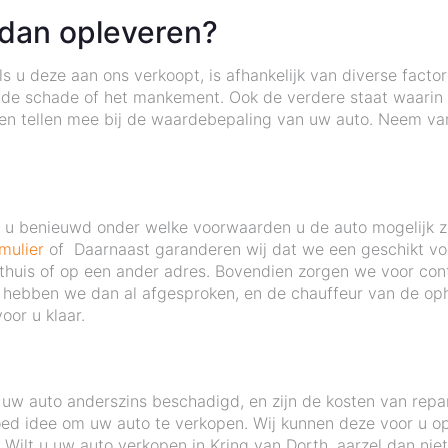
 dan opleveren?
 u deze aan ons verkoopt, is afhankelijk van diverse factor
 de schade of het mankement. Ook de verdere staat waarin d
nten tellen mee bij de waardebepaling van uw auto. Neem v
nt u benieuwd onder welke voorwaarden u de auto mogelijk 
mulier
of Daarnaast garanderen wij dat we een geschikt voer
u thuis of op een ander adres. Bovendien zorgen we voor cont
 hebben we dan al afgesproken, en de chauffeur van de opha
oor u klaar.
uw auto anderszins beschadigd, en zijn de kosten van repa
ed idee om uw auto te verkopen. Wij kunnen deze voor u op 
e. Wilt u uw auto verkopen in Kring van Dorth, aarzel dan ni