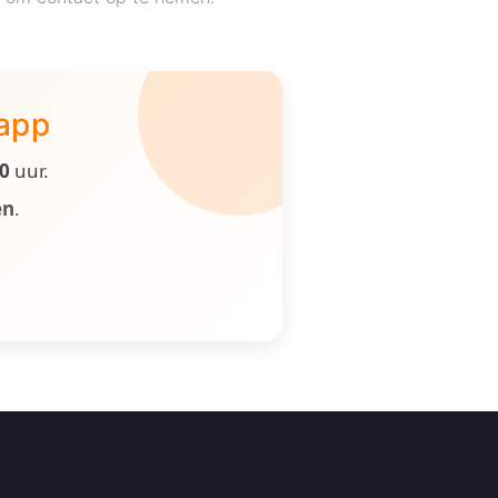
 app
00
uur.
en
.