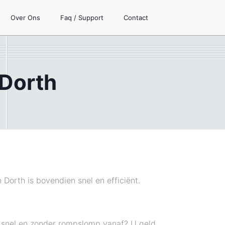
Over Ons
Faq / Support
Contact
 Dorth
 Dorth is bovendien snel en efficiënt.
n snel en zonder rompslomp vanaf? U geld