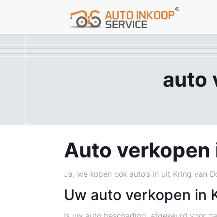
auto 
Auto verkopen 
Ja, we kopen ook auto’s in uit Kring van D
Uw auto verkopen in 
Is uw auto beschadigd, afgekeurd voor de