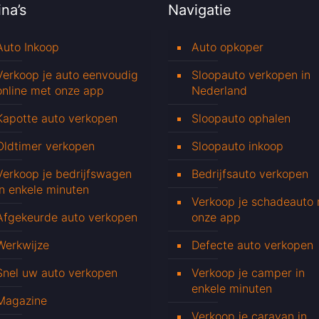
na’s
Navigatie
Auto Inkoop
Auto opkoper
Verkoop je auto eenvoudig
Sloopauto verkopen in
online met onze app
Nederland
Kapotte auto verkopen
Sloopauto ophalen
Oldtimer verkopen
Sloopauto inkoop
Verkoop je bedrijfswagen
Bedrijfsauto verkopen
in enkele minuten
Verkoop je schadeauto
Afgekeurde auto verkopen
onze app
Werkwijze
Defecte auto verkopen
Snel uw auto verkopen
Verkoop je camper in
enkele minuten
Magazine
Verkoop je caravan in