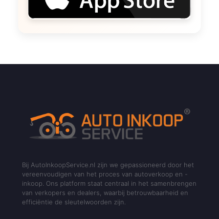
Bij AutoInkoopService.nl zijn we gepassioneerd door het
vereenvoudigen van het proces van autoverkoop en -
inkoop. Ons platform staat centraal in het samenbrengen
van verkopers en dealers, waarbij betrouwbaarheid en
efficiëntie de sleutelwoorden zijn.