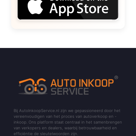
Bij AutoInkoopService.nl zijn we gepassioneerd door het
vereenvoudigen van het proces van autoverkoop en -
inkoop. Ons platform staat centraal in het samenbrengen
van verkopers en dealers, waarbij betrouwbaarheid en
efficiëntie de sleutelwoorden zijn.