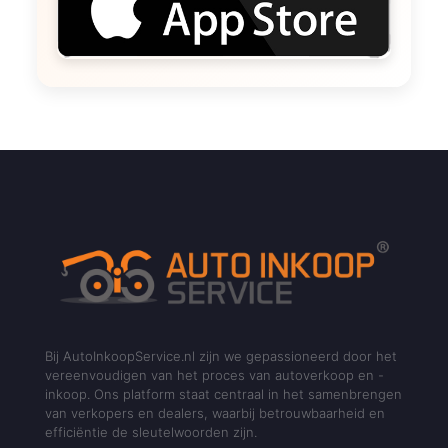
Bij AutoInkoopService.nl zijn we gepassioneerd door het
vereenvoudigen van het proces van autoverkoop en -
inkoop. Ons platform staat centraal in het samenbrengen
van verkopers en dealers, waarbij betrouwbaarheid en
efficiëntie de sleutelwoorden zijn.