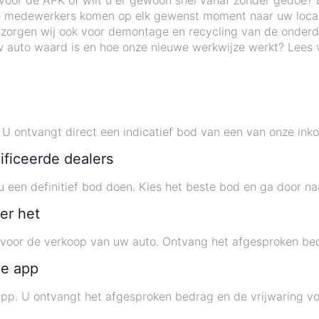
voor de APK of wilt u er gewoon snel vanaf zonder gedoe? B
Onze medewerkers komen op elk gewenst moment naar uw locat
t, zorgen wij ook voor demontage en recycling van de onder
w auto waard is en hoe onze nieuwe werkwijze werkt? Lees 
 ontvangt direct een indicatief bod van een van onze inko
ificeerde dealers
u een definitief bod doen. Kies het beste bod en ga door n
er het
oor de verkoop van uw auto. Ontvang het afgesproken bedra
de app
app. U ontvangt het afgesproken bedrag en de vrijwaring vo