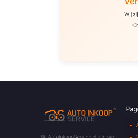
Ver
Wij z
👉
Pagi
Bij AutoInkoopService.nl zijn we