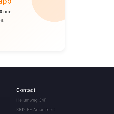
 app
00
uur.
en
.
Contact
Heliumweg 34F
3812 RE Amersfoort