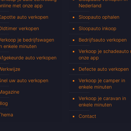
online met onze app
Nederland
Kapotte auto verkopen
Sloopauto ophalen
Oldtimer verkopen
Sloopauto inkoop
Verkoop je bedrijfswagen
Bedrijfsauto verkopen
in enkele minuten
Verkoop je schadeauto
Afgekeurde auto verkopen
onze app
Werkwijze
Defecte auto verkopen
Snel uw auto verkopen
Verkoop je camper in
enkele minuten
Magazine
Verkoop je caravan in
Blog
enkele minuten
Thema
Contact