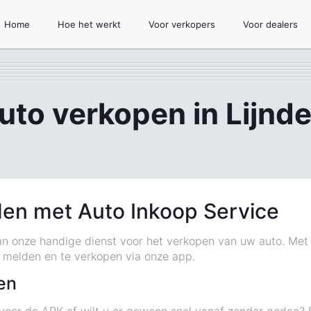
Home
Hoe het werkt
Voor verkopers
Voor dealers
uto verkopen in Lijnd
den met Auto Inkoop Service
van onze handige dienst voor het verkopen van uw auto. Met
 melden en te verkopen via onze app.
en