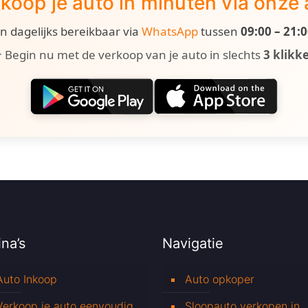
koop je auto in minuten via onze
ijn dagelijks bereikbaar via
WhatsApp
tussen
09:00 – 21:
 Begin nu met de verkoop van je auto in slechts
3 klikk
na’s
Navigatie
Auto Inkoop
Auto opkoper
Verkoop je auto eenvoudig
Sloopauto verkopen in