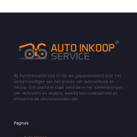
Bij AutoInkoopService.nl zijn we gepassioneerd door het
vereenvoudigen van het proces van autoverkoop en -
inkoop. Ons platform staat centraal in het samenbrengen
van verkopers en dealers, waarbij betrouwbaarheid en
efficiëntie de sleutelwoorden zijn.
Pagina’s