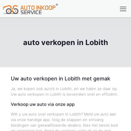
auto verkopen in Lobith
Uw auto verkopen in Lobith met gemak
Ja, we kopen ook auto’s in Lobith, en we halen ze daar op.
Uw auto verkopen in Lobith is bovendien snel en efficiënt.
Verkoop uw auto via onze app
Wilt u uw auto snel verkopen in Lobith? Meld uw auto aan
via onze handige app. Volg de stappen en ontvang
biedingen van gekwalificeerde dealers. Kies het beste bod
en accepteer het. Rond de verkoop veilig af via de app.