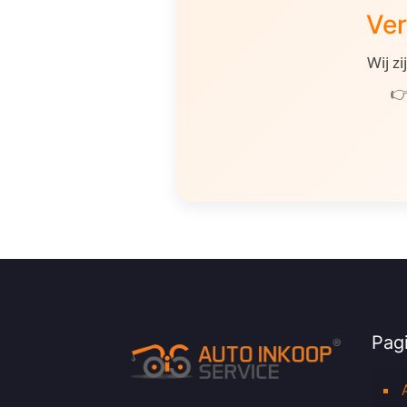
Ver
Wij z
👉
Pagi