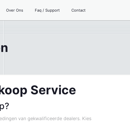
Over Ons
Faq / Support
Contact
en
nkoop Service
op?
dingen van gekwalificeerde dealers. Kies