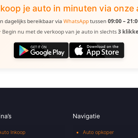
koop je auto in minuten via onze
ijn dagelijks bereikbaar via
WhatsApp
tussen
09:00 – 21:
 Begin nu met de verkoop van je auto in slechts
3 klikk
na’s
Navigatie
Auto Inkoop
Auto opkoper