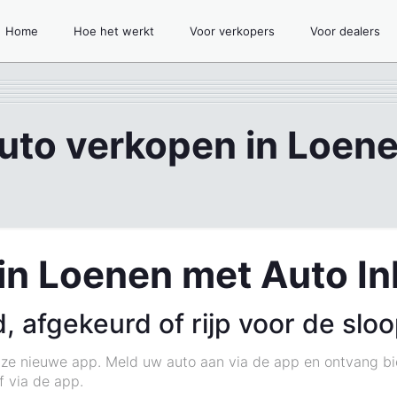
Home
Hoe het werkt
Voor verkopers
Voor dealers
uto verkopen in Loen
in Loenen met Auto I
, afgekeurd of rijp voor de slo
ze nieuwe app. Meld uw auto aan via de app en ontvang bie
f via de app.