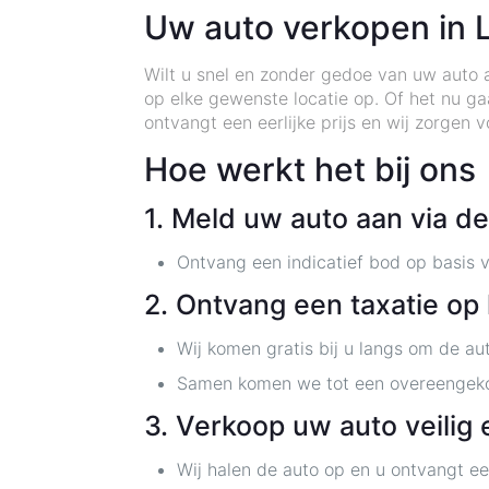
Uw auto verkopen in 
Wilt u snel en zonder gedoe van uw auto 
op elke gewenste locatie op. Of het nu g
ontvangt een eerlijke prijs en wij zorgen
Hoe werkt het bij ons
1. Meld uw auto aan via d
Ontvang een indicatief bod op basis v
2. Ontvang een taxatie op 
Wij komen gratis bij u langs om de au
Samen komen we tot een overeengeko
3. Verkoop uw auto veilig 
Wij halen de auto op en u ontvangt ee