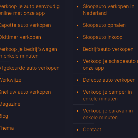
Verkoop je auto eenvoudig
Sloopauto verkopen in
online met onze app
Nederland
Kapotte auto verkopen
Sloopauto ophalen
Oldtimer verkopen
Sloopauto inkoop
Verkoop je bedrijfswagen
Bedrijfsauto verkopen
in enkele minuten
Verkoop je schadeauto
Afgekeurde auto verkopen
onze app
Werkwijze
Defecte auto verkopen
Snel uw auto verkopen
Verkoop je camper in
enkele minuten
Magazine
Verkoop je caravan in
Blog
enkele minuten
Thema
Contact