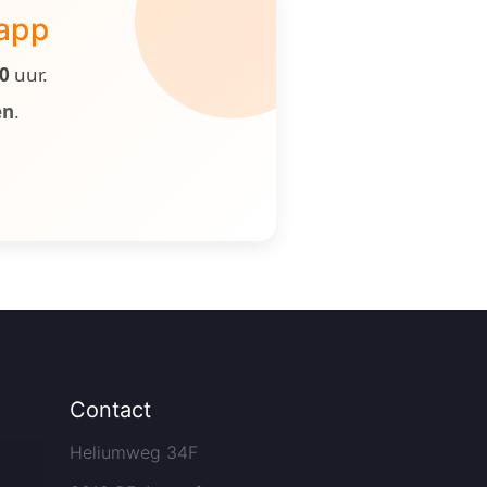
 app
00
uur.
en
.
Contact
Heliumweg 34F