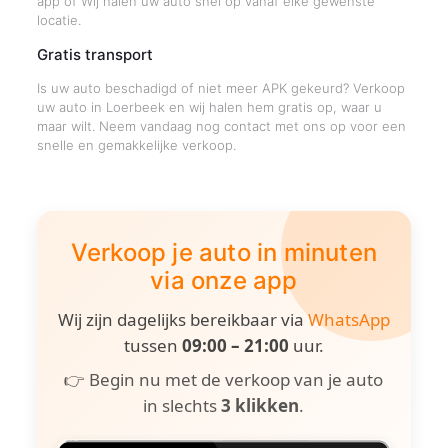
app of Wij halen uw auto snel op vanaf elke gewenste
locatie.
Gratis transport
Is uw auto beschadigd of niet meer APK gekeurd? Verkoop
uw auto in Loerbeek en wij halen hem gratis op, waar u
maar wilt. Neem vandaag nog contact met ons op voor een
snelle en gemakkelijke verkoop.
Verkoop je auto in minuten
via onze app
Wij zijn dagelijks bereikbaar via
WhatsApp
tussen
09:00 – 21:00
uur.
👉 Begin nu met de verkoop van je auto
in slechts
3 klikken
.