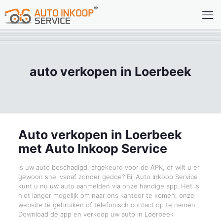
auto verkopen in Loerbeek
Auto verkopen in Loerbeek
met Auto Inkoop Service
Is uw auto beschadigd, afgekeurd voor de APK, of wilt u er
gewoon snel vanaf zonder gedoe? Bij Auto Inkoop Service
kunt u nu uw auto aanmelden via onze handige app. Het is
niet langer mogelijk om naar ons kantoor te komen, onze
website te gebruiken of telefonisch contact op te nemen.
Download de app en verkoop uw auto in Loerbeek