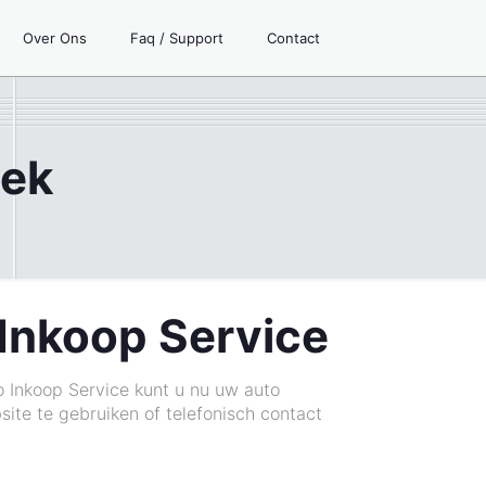
Over Ons
Faq / Support
Contact
eek
Inkoop Service
o Inkoop Service kunt u nu uw auto
ite te gebruiken of telefonisch contact