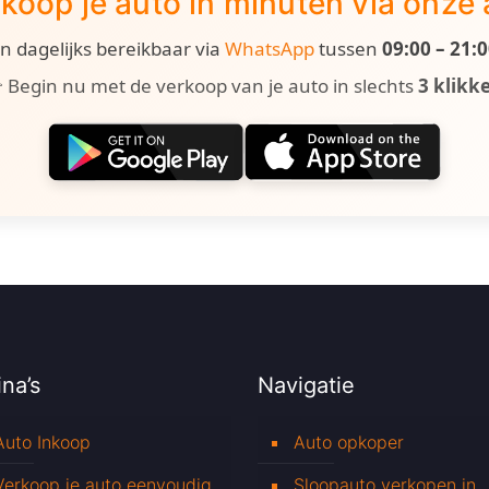
koop je auto in minuten via onze
ijn dagelijks bereikbaar via
WhatsApp
tussen
09:00 – 21:
 Begin nu met de verkoop van je auto in slechts
3 klikk
na’s
Navigatie
Auto Inkoop
Auto opkoper
Verkoop je auto eenvoudig
Sloopauto verkopen in