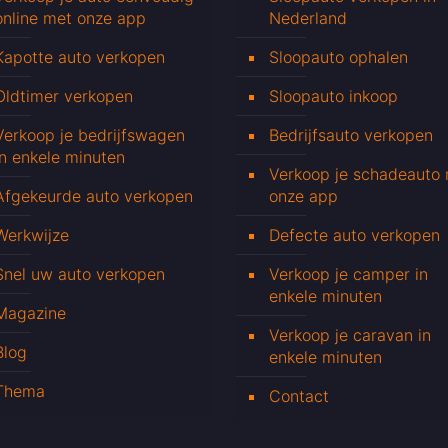
online met onze app
Nederland
Kapotte auto verkopen
Sloopauto ophalen
Oldtimer verkopen
Sloopauto inkoop
Verkoop je bedrijfswagen
Bedrijfsauto verkopen
in enkele minuten
Verkoop je schadeauto
Afgekeurde auto verkopen
onze app
Werkwijze
Defecte auto verkopen
Snel uw auto verkopen
Verkoop je camper in
enkele minuten
Magazine
Verkoop je caravan in
Blog
enkele minuten
Thema
Contact