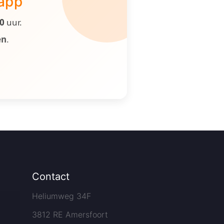
 app
00
uur.
en
.
Contact
Heliumweg 34F
3812 RE Amersfoort