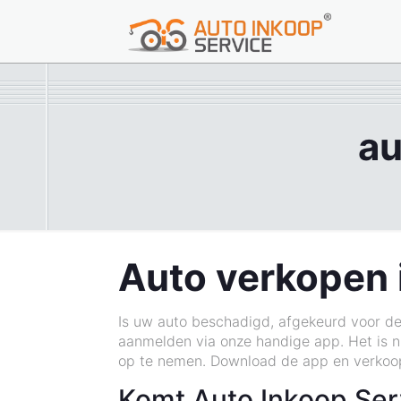
au
Auto verkopen 
Is uw auto beschadigd, afgekeurd voor de
aanmelden via onze handige app. Het is ni
op te nemen. Download de app en verkoop
Komt Auto Inkoop Ser