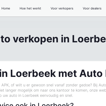
Home
Hoe het werkt
Voor verkopers
Voor dealers
to verkopen in Loerb
in Loerbeek met Auto 
 APK, of wilt u er gewoon snel vanaf zonder gedoe? Bij Aut
et langer mogelijk om naar ons kantoor te komen, onze webs
 uw auto in Loerbeek eenvoudig en snel.
vice ook in Loerbeek?