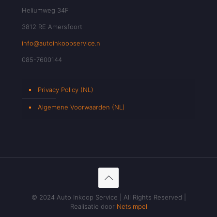
Heliumweg 34F
3812 RE Amersfoort
info@autoinkoopservice.nl
085-7600144
Privacy Policy (NL)
Algemene Voorwaarden (NL)
© 2024 Auto Inkoop Service | All Rights Reserved |
Realisatie door
Netsimpel